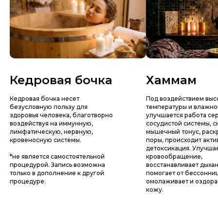
Кедровая бочка
Хаммам
Кедровая бочка несет
Под воздействием выс
безусловную пользу для
температуры и влажно
здоровья человека, благотворно
улучшается работа се
воздействуя на иммунную,
сосудистой системы, 
лимфатическую, нервную,
мышечный тонус, раск
кровеносную системы.
поры, происходит акти
детоксикация. Улучша
*не является самостоятельной
кровообращение,
процедурой. Запись возможна
восстанавливает дыхан
только в дополнение к другой
помогает от бессонни
процедуре.
омолаживает и оздора
кожу.