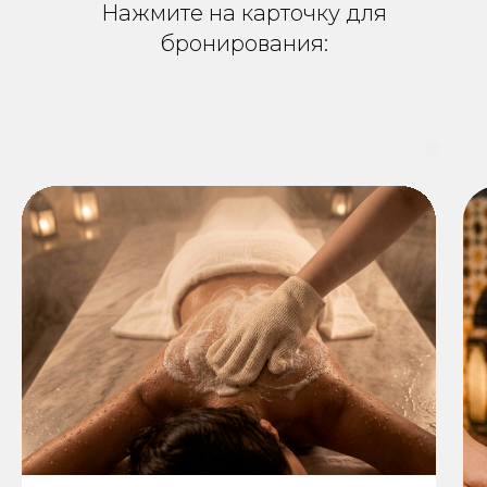
Нажмите на карточку для
приобретения. Любые
дополнительные скидки
бронирования:
не распространяются.