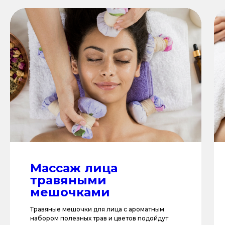
Абонемент
Приобретая абонемент
Вы сможете сэкономить до 30%
Массаж лица
на услуги салона Aзия СПА.
травяными
Абонемент не является
мешочками
именным, поэтому по нему
могут ходить Ваши друзья
Травяные мешочки для лица с ароматным
и близкие.
набором полезных трав и цветов подойдут