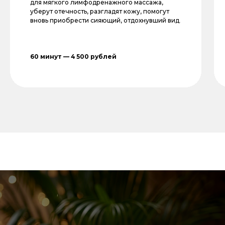
для мягкого лимфодренажного массажа,
уберут отечность, разгладят кожу, помогут
30 000 руб - скидка 20%
вновь приобрести сияющий, отдохнувший вид
.
50 000 руб - скидка 30%
60 минут — 4 500 рублей
сертикикАт
Прекрасный способ показать
близкому человеку Вашу заботу
и внимание. При покупке
сертификата от 30 000 руб.*
действует дополнительная