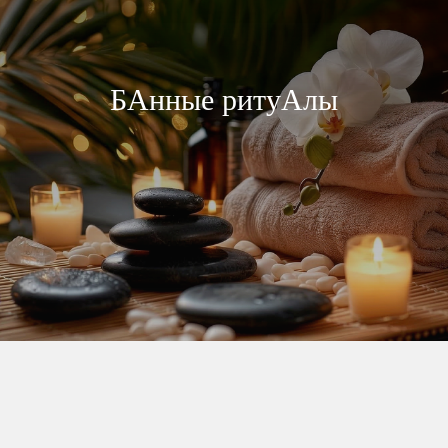
скидка на услуги.
* - стоимость в филиалах может
отличаться. Если цена услуги
БАнные ритуАлы
в выбранном салоне выше
номинала сертификата -
необходима доплата.
ПРИОБРЕСТИ
Действуют во всех филиалах Азия
СПА в течение 12 месяцев с даты